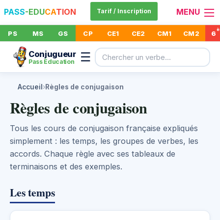
PASS
-EDU
CA
TION
MENU
Tarif / Inscription
PS
MS
GS
CP
CE1
CE2
CM1
CM2
6
Conjugueur
☰
Pass Éducation
Accueil
›
Règles de conjugaison
Règles de conjugaison
Tous les cours de conjugaison française expliqués
simplement : les temps, les groupes de verbes, les
accords. Chaque règle avec ses tableaux de
terminaisons et des exemples.
Les temps